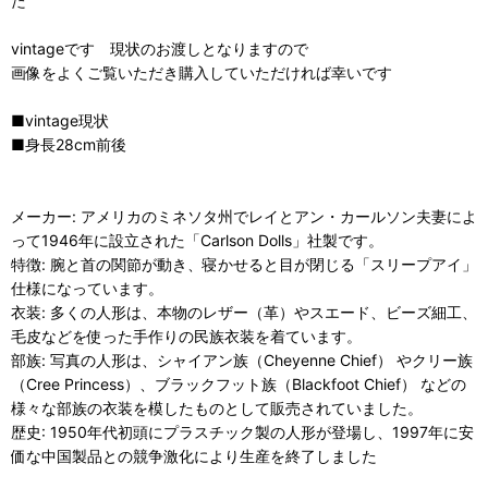
た
vintageです 現状のお渡しとなりますので
画像をよくご覧いただき購入していただければ幸いです
■vintage現状
■身長28cm前後
メーカー: アメリカのミネソタ州でレイとアン・カールソン夫妻によ
って1946年に設立された「Carlson Dolls」社製です。
特徴: 腕と首の関節が動き、寝かせると目が閉じる「スリープアイ」
仕様になっています。
衣装: 多くの人形は、本物のレザー（革）やスエード、ビーズ細工、
毛皮などを使った手作りの民族衣装を着ています。
部族: 写真の人形は、シャイアン族（Cheyenne Chief） やクリー族
（Cree Princess）、ブラックフット族（Blackfoot Chief） などの
様々な部族の衣装を模したものとして販売されていました。
歴史: 1950年代初頭にプラスチック製の人形が登場し、1997年に安
価な中国製品との競争激化により生産を終了しました