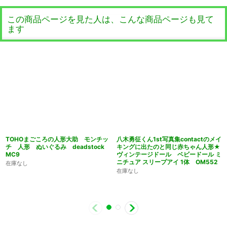
この商品ページを見た人は、こんな商品ページも見て
ます
TOHOまごころの人形大助 モンチッ
八木勇征くん1st写真集contactのメイ
チ 人形 ぬいぐるみ deadstock
キングに出たのと同じ赤ちゃん人形★
MC9
ヴィンテージドール ベビードール ミ
ニチュア スリープアイ 1体 OM552
在庫なし
在庫なし