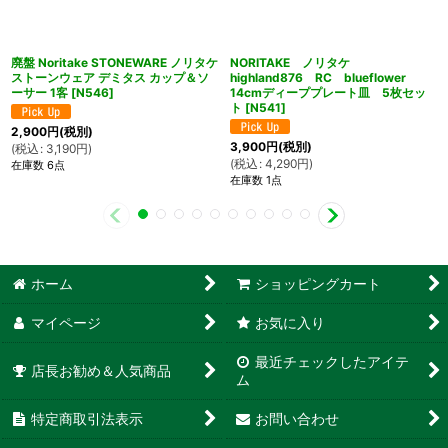
廃盤 Noritake STONEWARE ノリタケ
NORITAKE ノリタケ
ストーンウェア デミタス カップ＆ソ
highland876 RC blueflower
ーサー 1客
[
N546
]
14cmディーププレート皿 5枚セッ
ト
[
N541
]
2,900
円
(税別)
3,900
円
(税別)
(
税込
:
3,190
円
)
(
税込
:
4,290
円
)
在庫数 6点
在庫数 1点
ホーム
ショッピングカート
マイページ
お気に入り
最近チェックしたアイテ
店長お勧め＆人気商品
ム
特定商取引法表示
お問い合わせ