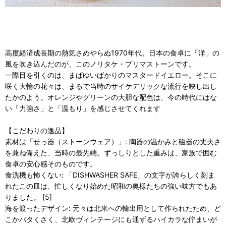
高度経済成長期の熱気さめやらぬ1970年代、日本の食卓に「洋」の
風を吹き込んだのが、このノリタケ・プリマストーンです。
一際目を引くのは、まばゆいばかりのマスタードイエロー。そこに
咲く大輪の花々は、まるで当時のサイケデリックな流行を映し出し
たかのよう。オレンジやグリーンの大胆な配色は、今の時代にはな
い「力強さ」と「温もり」を感じさせてくれます
【こだわりの逸品】
素材は「せっ器（ストーンウェア）」: 陶器の温かみと磁器の丈夫さ
を兼ね備えた、当時の最先端。ずっしりとした重みは、家族で囲む
食卓の安心感そのものです。
食洗機も怖くない: 「DISHWASHER SAFE」の文字が誇らしく刻ま
れたこの皿は、忙しくなり始めた昭和の奥様たちの強い味方でもあ
りました。 [5]
海を渡ったデザイン: 元々は北米への輸出用として作られたため、ど
こかバタくさく、北欧ヴィンテージにも通ずるハイカラな佇まいが