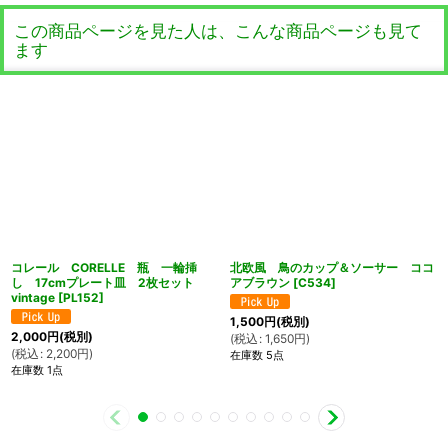
この商品ページを見た人は、こんな商品ページも見て
ます
コレール CORELLE 瓶 一輪挿
北欧風 鳥のカップ＆ソーサー ココ
し 17cmプレート皿 2枚セット
アブラウン
[
C534
]
vintage
[
PL152
]
1,500
円
(税別)
2,000
円
(税別)
(
税込
:
1,650
円
)
(
税込
:
2,200
円
)
在庫数 5点
在庫数 1点