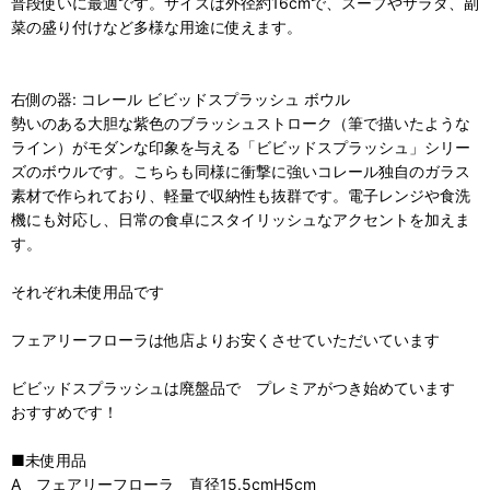
普段使いに最適です。サイズは外径約16cmで、スープやサラダ、副
菜の盛り付けなど多様な用途に使えます。
右側の器: コレール ビビッドスプラッシュ ボウル
勢いのある大胆な紫色のブラッシュストローク（筆で描いたような
ライン）がモダンな印象を与える「ビビッドスプラッシュ」シリー
ズのボウルです。こちらも同様に衝撃に強いコレール独自のガラス
素材で作られており、軽量で収納性も抜群です。電子レンジや食洗
機にも対応し、日常の食卓にスタイリッシュなアクセントを加えま
す。
それぞれ未使用品です
フェアリーフローラは他店よりお安くさせていただいています
ビビッドスプラッシュは廃盤品で プレミアがつき始めています
おすすめです！
■未使用品
A フェアリーフローラ 直径15.5cmH5cm