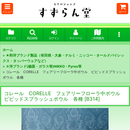
メニュー
カート
カテゴリ
商品検索
ログイン
マイページ
ご利用案内
ホーム
>
★和洋ブランド製品（有田焼・大倉・ナルミ・ニッコー・オールドパイレッ
クス・タッパーウェアなど）
>
☆洋ブランド(磁器・ガラス等)NIKKO・Pyrex等
>
コレール CORELLE フェアリーフローラ中ボウル ビビッドスプラッシュ
ボウル 各種
コレール CORELLE フェアリーフローラ中ボウル
ビビッドスプラッシュボウル 各種
[
B314
]