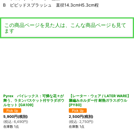
B ビビッドスプラッシュ 直径14.3cmH5.3cm程
この商品ページを見た人は、こんな商品ページも見て
ます
Pyrex パイレックス：可憐な花々が
【レーター・ウェア / LATER WARE】
舞う、ラタンバスケット付サラダボウ
籐編みホルダー付 耐熱ガラスボウル
ルセット
[
GA109
]
[
PY80
]
5,900
円
(税別)
2,500
円
(税別)
(
税込
:
6,490
円
)
(
税込
:
2,750
円
)
在庫数 1点
在庫数 1点