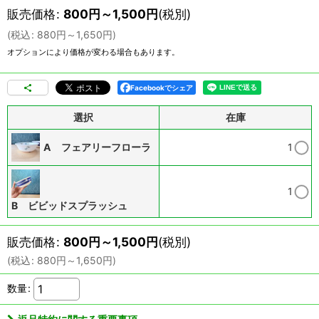
販売価格
:
800
円
～1,500
円
(税別)
(
税込
:
880
円
～1,650
円
)
オプションにより価格が変わる場合もあります。
Facebookでシェア
選択
在庫
A フェアリーフローラ
1
1
B ビビッドスプラッシュ
販売価格
:
800
円
～1,500
円
(税別)
(
税込
:
880
円
～1,650
円
)
数量
: