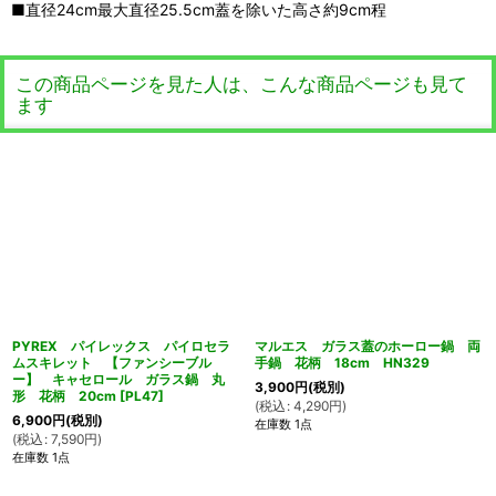
■直径24cm最大直径25.5cm蓋を除いた高さ約9cm程
この商品ページを見た人は、こんな商品ページも見て
ます
PYREX パイレックス パイロセラ
マルエス ガラス蓋のホーロー鍋 両
ムスキレット 【ファンシーブル
手鍋 花柄 18cm HN329
ー】 キャセロール ガラス鍋 丸
3,900
円
(税別)
形 花柄 20cm
[
PL47
]
(
税込
:
4,290
円
)
6,900
円
(税別)
在庫数 1点
(
税込
:
7,590
円
)
在庫数 1点