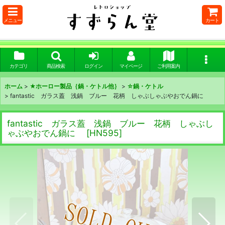
メニュー
カート
カテゴリ
商品検索
ログイン
マイページ
ご利用案内
ホーム
>
★ホーロー製品｛鍋・ケトル他｝
>
☆鍋・ケトル
>
fantastic ガラス蓋 浅鍋 ブルー 花柄 しゃぶしゃぶやおでん鍋に
fantastic ガラス蓋 浅鍋 ブルー 花柄 しゃぶし
ゃぶやおでん鍋に
[
HN595
]