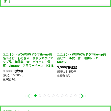
ます
ユニオン・WOWOWドラマtie-up商
ユニオン・WOWOWドラマtie-up商
品ベイビーわるきゅーれドラマタイア
品ビニール枕 青 昭和レトロ
ップ品 陶器製 壺 グリーン 骨
SD212
董 vintage フラワーベース KZ18
3,500
円
(税別)
9,800
円
(税別)
(
税込
:
3,850
円
)
(
税込
:
10,780
円
)
在庫数 1点
在庫数 1点