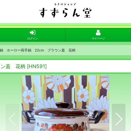
ログイン
マイページ
鍋 ホーロー両手鍋 22cm ブラウン蓋 花柄
ウン蓋 花柄
[
HN591
]