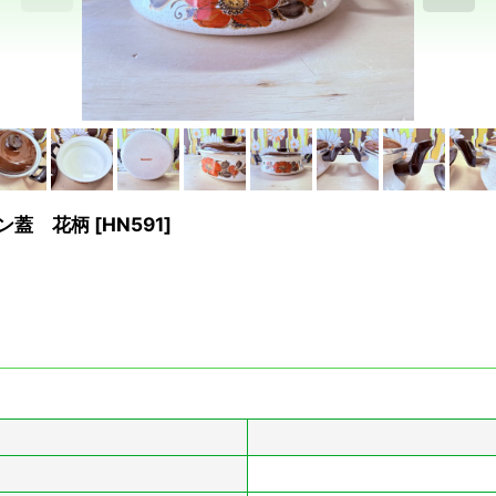
ン蓋 花柄
[
HN591
]