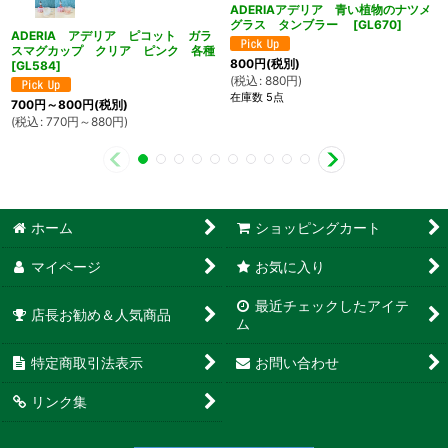
ADERIAアデリア 青い植物のナツメ
グラス タンブラー
[
GL670
]
ADERIA アデリア ピコット ガラ
スマグカップ クリア ピンク 各種
800
円
(税別)
[
GL584
]
(
税込
:
880
円
)
在庫数 5点
700
円
～800
円
(税別)
(
税込
:
770
円
～880
円
)
ホーム
ショッピングカート
マイページ
お気に入り
最近チェックしたアイテ
店長お勧め＆人気商品
ム
特定商取引法表示
お問い合わせ
リンク集