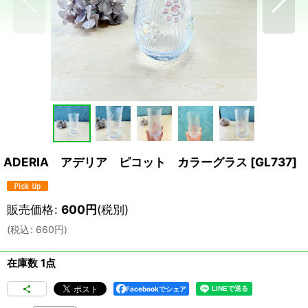
ADERIA アデリア ピコット カラーグラス
[
GL737
]
販売価格
:
600
円
(税別)
(
税込
:
660
円
)
在庫数 1点
Facebookでシェア