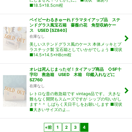
■18.5×18.5cm程
ベイビーわるきゅーれドラマタイアップ品 ステ
ンドグラス風宝石箱 薔薇の花 角型収納ケー
ス USED
[
SZ840
]
在庫なし
美しいステンドグラス風のケース 本体メッキとプ
ラスチック製 宝石箱としていかがでしょう ■現状
■14.5×14.5×H8cm程
オレは死んじまったゼ！タイアップ商品 ◇SF十
字印 救急箱 USED 木箱 印鑑入れなどに
SZ760
在庫なし
レトロな昔の救急箱です vintage品です。 大きな
難もなく開閉もスムーズですが シップの匂いがし
ます＾＾ しばらく天日干しをお願いします ■現状
■大きいサイズのよ…
«
前
1
2
3
4