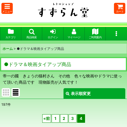
メニュー
カート
カテゴリ
商品検索
ログイン
マイページ
ご利用案内
ホーム
>
●ドラマ＆映画タイアップ商品
●ドラマ＆映画タイアップ商品
帝一の國 きょうの猫村さん その他 色々な映画やドラマに使っ
て頂いた商品です 現物販売が人気です！
表示順変更
閉じる
197
件
表示数
:
«
前
1
2
3
4
在庫あり