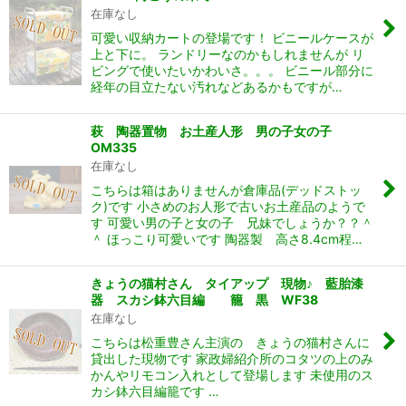
在庫なし
可愛い収納カートの登場です！ ビニールケースが
上と下に。 ランドリーなのかもしれませんが リ
ビングで使いたいかわいさ。。。 ビニール部分に
経年の目立たない汚れなどあるかもですが…
萩 陶器置物 お土産人形 男の子女の子
OM335
在庫なし
こちらは箱はありませんが倉庫品(デッドストッ
ク)です 小さめのお人形で古いお土産品のようで
す 可愛い男の子と女の子 兄妹でしょうか？？＾
＾ ほっこり可愛いです 陶器製 高さ8.4cm程…
きょうの猫村さん タイアップ 現物♪ 藍胎漆
器 スカシ鉢六目編 籠 黒 WF38
在庫なし
こちらは松重豊さん主演の きょうの猫村さんに
貸出した現物です 家政婦紹介所のコタツの上のみ
かんやリモコン入れとして登場します 未使用のス
カシ鉢六目編籠です …