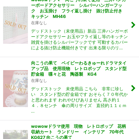
ーボードアクセサリー シルバーハンガーフッ
ク お玉掛け フライ返し掛け 抜け防止付き
キッチン MH46
在庫なし
デッドストック（未使用品）新品 三井ハンガーボ
ードアクセサリー お玉やフライ返し等のキッチン
雑貨を掛けるシルバーフックです 可動するカバー
による抜け防止機能付きです 出来る限りのリ…
向こうの果て ベイビーわるきゅーれドラマタイ
アップ品 使用現物 レトロポップ スタンド型
貯金箱 喋々と花 陶器製 KG4
在庫なし
デッドストック 未使用品 こちら 非常に珍し
い スタンド型の貯金箱です おそらく７０年代か
と思われます われやひびありません 高さ約１
４．８センチ 傘の周りサイズ 直径約１１ｃｍ
…
wowowドラマ使用 現物 レトロポップ 花柄
収納カート ランドリー インテリア 70年代
KG627 向こうの果て