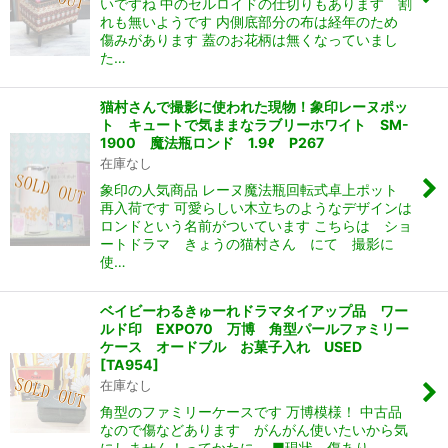
いですね 中のセルロイドの仕切りもあります 割
れも無いようです 内側底部分の布は経年のため
傷みがあります 蓋のお花柄は無くなっていまし
た…
猫村さんで撮影に使われた現物！象印レーヌポッ
ト キュートで気ままなラブリーホワイト SM-
1900 魔法瓶ロンド 1.9ℓ P267
在庫なし
象印の人気商品 レーヌ魔法瓶回転式卓上ポット
再入荷です 可愛らしい木立ちのようなデザインは
ロンドという名前がついています こちらは ショ
ートドラマ きょうの猫村さん にて 撮影に
使…
ベイビーわるきゅーれドラマタイアップ品 ワー
ルド印 EXPO70 万博 角型パールファミリー
ケース オードブル お菓子入れ USED
[
TA954
]
在庫なし
角型のファミリーケースです 万博模様！ 中古品
なので傷などあります がんがん使いたいから気
にしません！ってかたに。 ■現状 傷あり