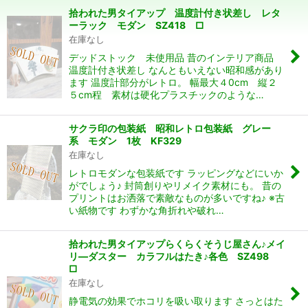
拾われた男タイアップ 温度計付き状差し レタ
並び順
:
ーラック モダン SZ418 □
在庫なし
デッドストック 未使用品 昔のインテリア商品
絞り込む
温度計付き状差し なんともいえない昭和感があり
ます 温度計部分がレトロ。 幅最大４0cm 縦２
５cm程 素材は硬化プラスチックのような…
サクラ印の包装紙 昭和レトロ包装紙 グレー
系 モダン 1枚 KF329
在庫なし
レトロモダンな包装紙です ラッピングなどにいか
がでしょう♪ 封筒創りやリメイク素材にも。 昔の
プリントはお洒落で素敵なものが多いですね♪ ※古
い紙物です わずかな角折れや破れ…
拾われた男タイアップらくらくそうじ屋さん♪メイ
リ―ダスター カラフルはたき♪各色 SZ498
□
在庫なし
静電気の効果でホコリを吸い取ります さっとはた