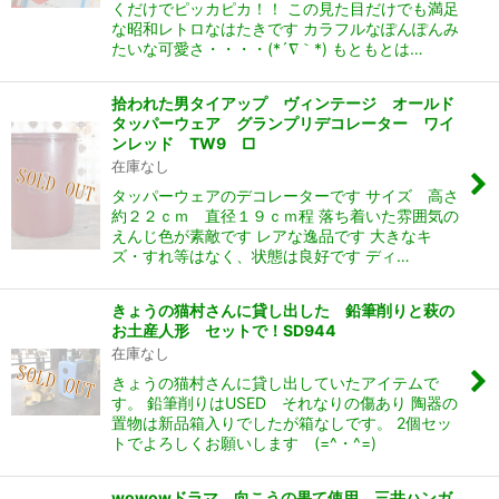
くだけでピッカピカ！！ この見た目だけでも満足
な昭和レトロなはたきです カラフルなぽんぽんみ
たいな可愛さ・・・・(*´∇｀*) もともとは…
拾われた男タイアップ ヴィンテージ オールド
タッパーウェア グランプリデコレーター ワイ
ンレッド TW9 □
在庫なし
タッパーウェアのデコレーターです サイズ 高さ
約２２ｃｍ 直径１９ｃｍ程 落ち着いた雰囲気の
えんじ色が素敵です レアな逸品です 大きなキ
ズ・すれ等はなく、状態は良好です ディ…
きょうの猫村さんに貸し出した 鉛筆削りと萩の
お土産人形 セットで！SD944
在庫なし
きょうの猫村さんに貸し出していたアイテムで
す。 鉛筆削りはUSED それなりの傷あり 陶器の
置物は新品箱入りでしたが箱なしです。 2個セッ
トでよろしくお願いします (=^・^=)
wowowドラマ 向こうの果て使用 三井ハンガ