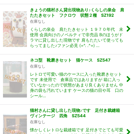
きょうの猫村さん貸出現物あり♪くらしの泉会 肩
たたきセット フクロウ 状態２種 SZ192
在庫なし
くらしの泉会 肩たたきセット １９７０年代 未
使用 会員向けのノベルティで非売品 Bのほうがド
ラマに貸し出した現物です 肩もたたいて使っても
らってました♪ファン必見 (=^. .^=) …
ネコ型 靴磨きセット 猫ケース SZ547
在庫なし
レトロで可愛い猫のケースに入った靴磨きセット
です 未使用で 倉庫品ではありますが 箱に入っ
ていなかったので状態があまり良くありません 中
身の袋も汚れています ケースの猫の目や耳 口の
シール…
猫村さんに貸し出した現物♪です 足付き裁縫箱
ヴィンテージ 四角 SZ544
在庫なし
懐かしくレトロな裁縫箱です 足付きでとても可愛