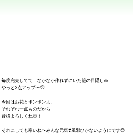
毎度完売してて なかなか作れずにいた籠の目隠し🧺
やっと2点アップ〜🫡
今回はお花とポンポンよ。
それぞれ一点ものだから
皆様よろしくね😄！
それにしても寒いね〜みんな元気❣️風邪ひかないようにです😊