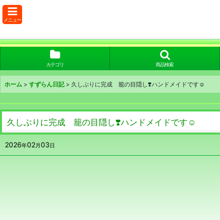
メニュー
カテゴリ
商品検索
ホーム
>
すずらん日記
>
久しぶりに完成 籠の目隠し❣️ハンドメイドです☺️
久しぶりに完成 籠の目隠し❣️ハンドメイドです☺️
2026
02
03
年
月
日