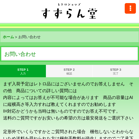
ホーム
>
お問い合わせ
お問い合わせ
STEP 1
STEP 2
STEP 3
入力
確認
完了
まず入荷予定はレトロ品にはございませんのでお答えしません そ
の他 商品についての詳しい質問には
内容によってはお答えが不可能な場合があります 商品の容量はAI
に縦横高さ等入力すれば教えてくれますのでお勧めします
IH対応かどうかも当時は無いものですのでお答え不可です。
送料のご質問ですがお安いもの希望の方は最安発送をご選択下さい
定形外でいくらですかとご質問された場合 梱包しないとわからな
いため送料を尋ねられた方は梱包手数料が発生しますのでご了承下