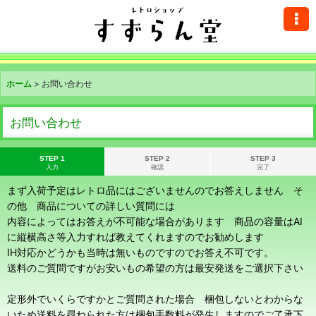
ホーム
>
お問い合わせ
お問い合わせ
STEP 1
STEP 2
STEP 3
入力
確認
完了
まず入荷予定はレトロ品にはございませんのでお答えしません そ
の他 商品についての詳しい質問には
内容によってはお答えが不可能な場合があります 商品の容量はAI
に縦横高さ等入力すれば教えてくれますのでお勧めします
IH対応かどうかも当時は無いものですのでお答え不可です。
送料のご質問ですがお安いもの希望の方は最安発送をご選択下さい
定形外でいくらですかとご質問された場合 梱包しないとわからな
いため送料を尋ねられた方は梱包手数料が発生しますのでご了承下