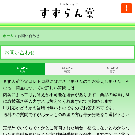
ホーム
>
お問い合わせ
お問い合わせ
STEP 1
STEP 2
STEP 3
入力
確認
完了
まず入荷予定はレトロ品にはございませんのでお答えしません そ
の他 商品についての詳しい質問には
内容によってはお答えが不可能な場合があります 商品の容量はAI
に縦横高さ等入力すれば教えてくれますのでお勧めします
IH対応かどうかも当時は無いものですのでお答え不可です。
送料のご質問ですがお安いもの希望の方は最安発送をご選択下さい
定形外でいくらですかとご質問された場合 梱包しないとわからな
いため送料を尋ねられた方は梱包手数料が発生しますのでご了承下