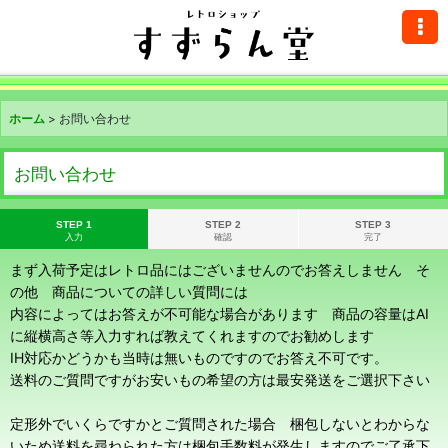
ホーム
>
お問い合わせ
お問い合わせ
STEP 1
STEP 2
STEP 3
入力
確認
完了
まず入荷予定はレトロ品にはございませんのでお答えしません そ
の他 商品についての詳しい質問には
内容によってはお答えが不可能な場合があります 商品の容量はAI
に縦横高さ等入力すれば教えてくれますのでお勧めします
IH対応かどうかも当時は無いものですのでお答え不可です。
送料のご質問ですがお安いもの希望の方は最安発送をご選択下さい
定形外でいくらですかとご質問された場合 梱包しないとわからな
いため送料を尋ねられた方は梱包手数料が発生しますのでご了承下