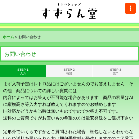
ホーム
>
お問い合わせ
お問い合わせ
STEP 1
STEP 2
STEP 3
入力
確認
完了
まず入荷予定はレトロ品にはございませんのでお答えしません そ
の他 商品についての詳しい質問には
内容によってはお答えが不可能な場合があります 商品の容量はAI
に縦横高さ等入力すれば教えてくれますのでお勧めします
IH対応かどうかも当時は無いものですのでお答え不可です。
送料のご質問ですがお安いもの希望の方は最安発送をご選択下さい
定形外でいくらですかとご質問された場合 梱包しないとわからな
いため送料を尋ねられた方は梱包手数料が発生しますのでご了承下