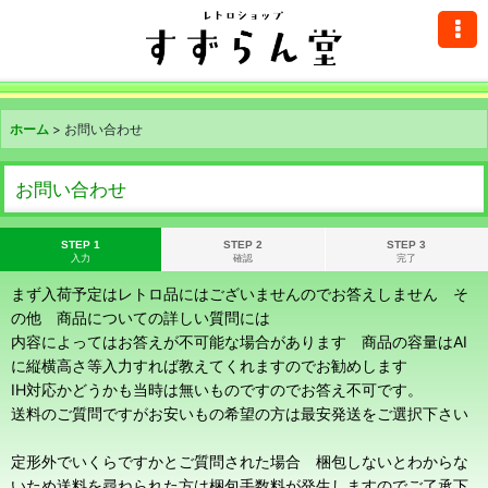
ホーム
>
お問い合わせ
お問い合わせ
STEP 1
STEP 2
STEP 3
入力
確認
完了
まず入荷予定はレトロ品にはございませんのでお答えしません そ
の他 商品についての詳しい質問には
内容によってはお答えが不可能な場合があります 商品の容量はAI
に縦横高さ等入力すれば教えてくれますのでお勧めします
IH対応かどうかも当時は無いものですのでお答え不可です。
送料のご質問ですがお安いもの希望の方は最安発送をご選択下さい
定形外でいくらですかとご質問された場合 梱包しないとわからな
いため送料を尋ねられた方は梱包手数料が発生しますのでご了承下